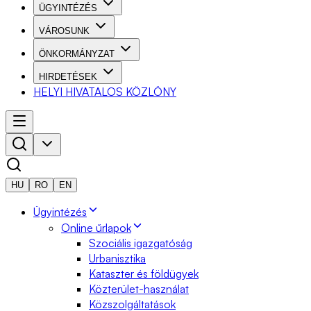
ÜGYINTÉZÉS
VÁROSUNK
ÖNKORMÁNYZAT
HIRDETÉSEK
HELYI HIVATALOS KÖZLÖNY
HU
RO
EN
Ügyintézés
Online űrlapok
Szociális igazgatóság
Urbanisztika
Kataszter és földügyek
Közterület-használat
Közszolgáltatások