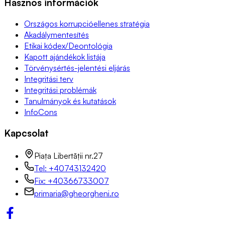
Hasznos információk
Országos korrupcióellenes stratégia
Akadálymentesítés
Etikai kódex/Deontológia
Kapott ajándékok listája
Törvénysértés-jelentési eljárás
Integritási terv
Integritási problémák
Tanulmányok és kutatások
InfoCons
Kapcsolat
Piața Libertății nr.27
Tel: +40743132420
Fix: +40366733007
primaria@gheorgheni.ro