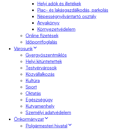
Helyi adók és illetékek
Piac- és lakásgazdálkodás, parkolás
Népességnyilvántartó osztály
Anyakönyv
Környezetvédelem
Online fizetések
Időpontfoglalás
Városunk
Gyergyószentmiklós
Helyi kitüntetettek
Testvérvárosok
Közvállalkozás
Kultúra
Sport
Oktatás
Egészségügy
Kutyamenhely
Személyi adatvédelem
Önkormányzat
Polgármesteri hivatal