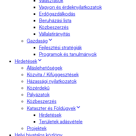
Választások
Vagyon és érdeknyilatkozatok
Erdőgazdálkodás
Beruházási lista
Közbeszerzés
Vállalatirányítás
Gazdaság
Fejlesztési stratégiák
Programok és tanulmányok
Hirdetések
Álláslehetőségek
Közvita / Kifüggesztések
Házassági nyilatkozatok
Közérdekű
Pályázatok
Közbeszerzés
Kataszter és Földügyek
Hirdetések
Területek adásvétele
Projektek
Helyi hivatalos közlöny