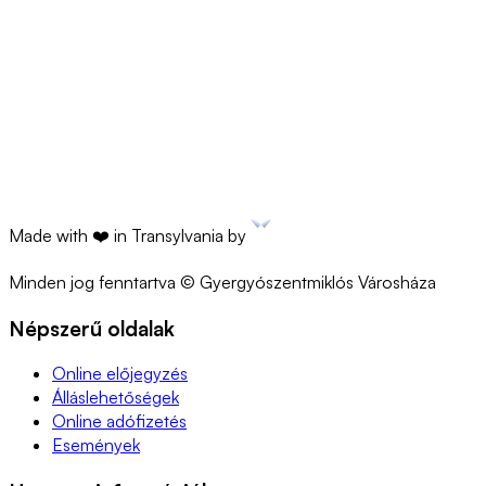
anexa16_ supl el.xls
77.82 Bytes
•
XLS
anexa17_ supl comb.xls
103.94 Bytes
•
XLS
doc01083320251217121037.pdf
2.75 KB
•
PDF
Made with ❤️ in Transylvania by
Minden jog fenntartva © Gyergyószentmiklós Városháza
Népszerű oldalak
Online előjegyzés
Álláslehetőségek
Online adófizetés
Események