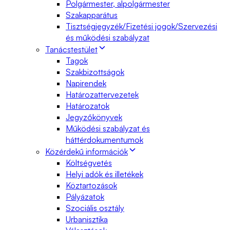
Polgármester, alpolgármester
Szakapparátus
Tisztségjegyzék/Fizetési jogok/Szervezési
és működési szabályzat
Tanácstestület
Tagok
Szakbizottságok
Napirendek
Határozattervezetek
Határozatok
Jegyzőkönyvek
Működési szabályzat és
háttérdokumentumok
Közérdekű információk
Költségvetés
Helyi adók és illetékek
Köztartozások
Pályázatok
Szociális osztály
Urbanisztika