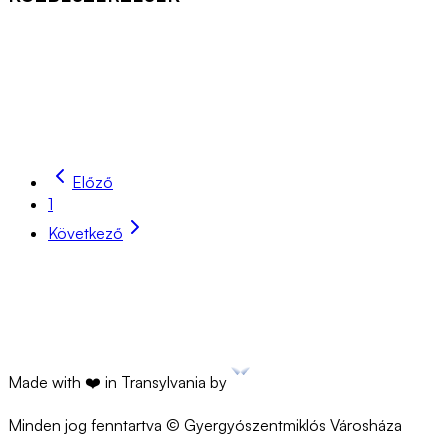
Közbeszerzések
Hirdetmény telek bérbeadására vonatko
Előző
2026.04.21
Részletek
1
Következő
Made with ❤️ in Transylvania by
Minden jog fenntartva © Gyergyószentmiklós Városháza