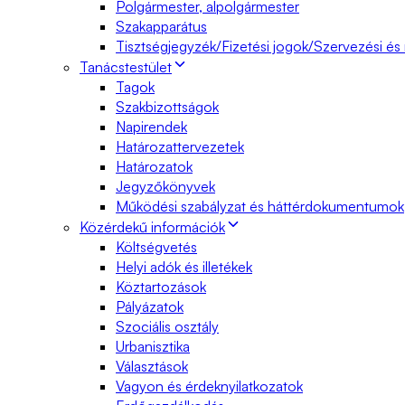
Polgármester, alpolgármester
Szakapparátus
Tisztségjegyzék/Fizetési jogok/Szervezési és
Tanácstestület
Tagok
Szakbizottságok
Napirendek
Határozattervezetek
Határozatok
Jegyzőkönyvek
Működési szabályzat és háttérdokumentumok
Közérdekű információk
Költségvetés
Helyi adók és illetékek
Köztartozások
Pályázatok
Szociális osztály
Urbanisztika
Választások
Vagyon és érdeknyilatkozatok