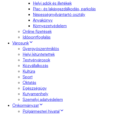
Helyi adók és illetékek
Piac- és lakásgazdálkodás, parkolás
Népességnyilvántartó osztály
Anyakönyv
Környezetvédelem
Online fizetések
Időpontfoglalás
Városunk
Gyergyószentmiklós
Helyi kitüntetettek
Testvérvárosok
Közvállalkozás
Kultúra
Sport
Oktatás
Egészségügy
Kutyamenhely
Személyi adatvédelem
Önkormányzat
Polgármesteri hivatal