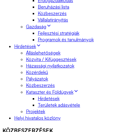
Erdőgazdálkodás
Beruházási lista
Közbeszerzés
Vállalatirányítás
Gazdaság
Fejlesztési stratégiák
Programok és tanulmányok
Hirdetések
Álláslehetőségek
Közvita / Kifüggesztések
Házassági nyilatkozatok
Közérdekű
Pályázatok
Közbeszerzés
Kataszter és Földügyek
Hirdetések
Területek adásvétele
Projektek
Helyi hivatalos közlöny
KÖZBESZERZÉSEK