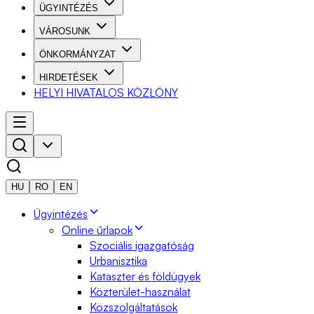
ÜGYINTÉZÉS
VÁROSUNK
ÖNKORMÁNYZAT
HIRDETÉSEK
HELYI HIVATALOS KÖZLÖNY
HU
RO
EN
Ügyintézés
Online űrlapok
Szociális igazgatóság
Urbanisztika
Kataszter és földügyek
Közterület-használat
Közszolgáltatások