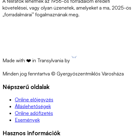
A feliratok lehetnek az 1956-os forradalom eredeti
követelései, vagy olyan üzenetek, amelyeket a ma, 2025-ös
„forradalmárai” fogalmaznának meg.
Made with ❤️ in Transylvania by
Minden jog fenntartva © Gyergyószentmiklós Városháza
Népszerű oldalak
Online előjegyzés
Álláslehetőségek
Online adófizetés
Események
Hasznos információk