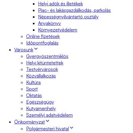
Helyi adók és illetékek
Piac- és lakásgazdálkodás, parkolás
Népességnyilvántartó osztály
Anyakönyv
Környezetvédelem
Online fizetések
Időpontfoglalás
Városunk
Gyergyószentmiklós
Helyi kitüntetettek
Testvérvárosok
Közvállalkozás
Kultúra
Sport
Oktatás
Egészségügy
Kutyamenhely
Személyi adatvédelem
Önkormányzat
Polgármesteri hivatal