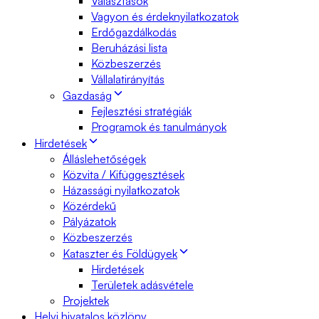
Választások
Vagyon és érdeknyilatkozatok
Erdőgazdálkodás
Beruházási lista
Közbeszerzés
Vállalatirányítás
Gazdaság
Fejlesztési stratégiák
Programok és tanulmányok
Hirdetések
Álláslehetőségek
Közvita / Kifüggesztések
Házassági nyilatkozatok
Közérdekű
Pályázatok
Közbeszerzés
Kataszter és Földügyek
Hirdetések
Területek adásvétele
Projektek
Helyi hivatalos közlöny