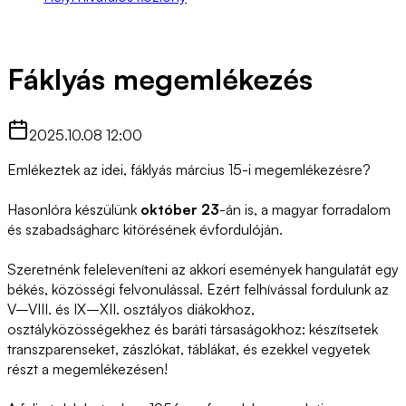
Fáklyás megemlékezés
2025.10.08 12:00
Emlékeztek az idei, fáklyás március 15-i megemlékezésre?
Hasonlóra készülünk
október 23
-án is, a magyar forradalom
és szabadságharc kitörésének évfordulóján.
Szeretnénk feleleveníteni az akkori események hangulatát egy
békés, közösségi felvonulással. Ezért felhívással fordulunk az
V–VIII. és IX–XII. osztályos diákokhoz,
osztályközösségekhez és baráti társaságokhoz: készítsetek
transzparenseket, zászlókat, táblákat, és ezekkel vegyetek
részt a megemlékezésen!