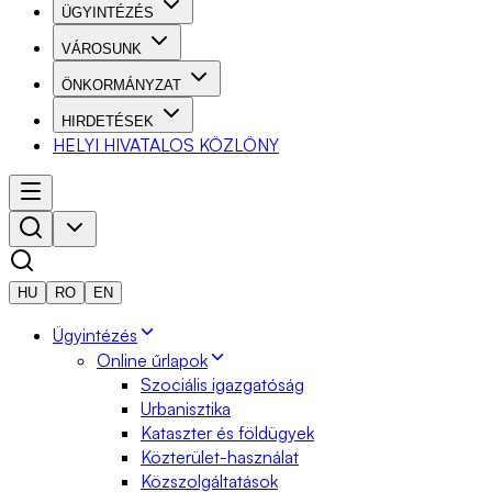
ÜGYINTÉZÉS
VÁROSUNK
ÖNKORMÁNYZAT
HIRDETÉSEK
HELYI HIVATALOS KÖZLÖNY
HU
RO
EN
Ügyintézés
Online űrlapok
Szociális igazgatóság
Urbanisztika
Kataszter és földügyek
Közterület-használat
Közszolgáltatások