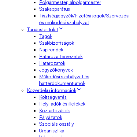
Polgármester, alpolgármester
Szakapparátus
Tisztségjegyzék/Fizetési jogok/Szervezési
és működési szabályzat
Tanácstestület
Tagok
Szakbizottságok
Napirendek
Határozattervezetek
Határozatok
Jegyzőkönyvek
Működési szabályzat és
háttérdokumentumok
Közérdekű információk
Költségvetés
Helyi adók és illetékek
Köztartozások
Pályázatok
Szociális osztály
Urbanisztika