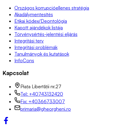
Országos korrupcióellenes stratégia
Akadálymentesítés
Etikai kódex/Deontológia
Kapott ajándékok listája
Törvénysértés-jelentési eljárás
Integritási terv
Integritási problémák
Tanulmányok és kutatások
InfoCons
Kapcsolat
Piața Libertății nr.27
Tel: +40743132420
Fix: +40366733007
primaria@gheorgheni.ro