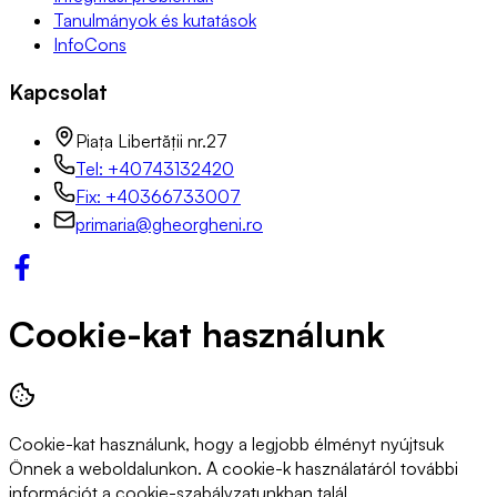
Tanulmányok és kutatások
InfoCons
Kapcsolat
Piața Libertății nr.27
Tel: +40743132420
Fix: +40366733007
primaria@gheorgheni.ro
Cookie-kat használunk
Cookie-kat használunk, hogy a legjobb élményt nyújtsuk
Önnek a weboldalunkon. A cookie-k használatáról további
információt a cookie-szabályzatunkban talál.