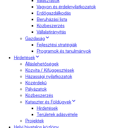
Választások
Vagyon és érdeknyilatkozatok
Erdőgazdálkodás
Beruházási lista
Közbeszerzés
Vállalatirányítás
Gazdaság
Fejlesztési stratégiák
Programok és tanulmányok
Hirdetések
Álláslehetőségek
Közvita / Kifüggesztések
Házassági nyilatkozatok
Közérdekű
Pályázatok
Közbeszerzés
Kataszter és Földügyek
Hirdetések
Területek adásvétele
Projektek
Helyi hivatalos közlöny