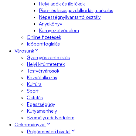
Helyi adók és illetékek
Piac- és lakásgazdálkodás, parkolás
Népességnyilvántartó osztály
Anyakönyv
Környezetvédelem
Online fizetések
Időpontfoglalás
Városunk
Gyergyószentmiklós
Helyi kitüntetettek
Testvérvárosok
Közvállalkozás
Kultúra
Sport
Oktatás
Egészségügy
Kutyamenhely
Személyi adatvédelem
Önkormányzat
Polgármesteri hivatal