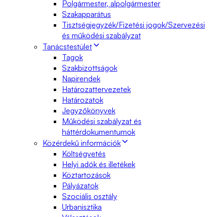
Polgármester, alpolgármester
Szakapparátus
Tisztségjegyzék/Fizetési jogok/Szervezési
és működési szabályzat
Tanácstestület
Tagok
Szakbizottságok
Napirendek
Határozattervezetek
Határozatok
Jegyzőkönyvek
Működési szabályzat és
háttérdokumentumok
Közérdekű információk
Költségvetés
Helyi adók és illetékek
Köztartozások
Pályázatok
Szociális osztály
Urbanisztika