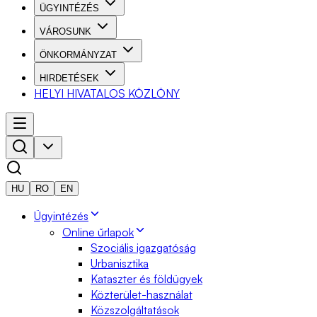
ÜGYINTÉZÉS
VÁROSUNK
ÖNKORMÁNYZAT
HIRDETÉSEK
HELYI HIVATALOS KÖZLÖNY
HU
RO
EN
Ügyintézés
Online űrlapok
Szociális igazgatóság
Urbanisztika
Kataszter és földügyek
Közterület-használat
Közszolgáltatások