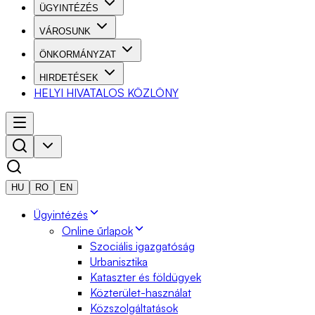
ÜGYINTÉZÉS
VÁROSUNK
ÖNKORMÁNYZAT
HIRDETÉSEK
HELYI HIVATALOS KÖZLÖNY
HU
RO
EN
Ügyintézés
Online űrlapok
Szociális igazgatóság
Urbanisztika
Kataszter és földügyek
Közterület-használat
Közszolgáltatások