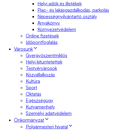
Helyi adók és illetékek
Piac- és lakásgazdálkodás, parkolás
Népességnyilvántartó osztály
Anyakönyv
Környezetvédelem
Online fizetések
Időpontfoglalás
Városunk
Gyergyószentmiklós
Helyi kitüntetettek
Testvérvárosok
Közvállalkozás
Kultúra
Sport
Oktatás
Egészségügy
Kutyamenhely
Személyi adatvédelem
Önkormányzat
Polgármesteri hivatal