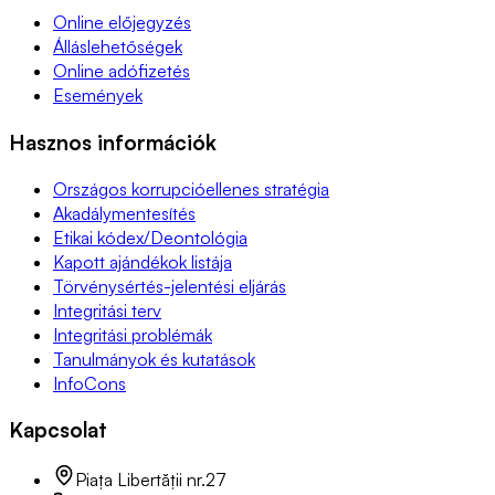
Online előjegyzés
Álláslehetőségek
Online adófizetés
Események
Hasznos információk
Országos korrupcióellenes stratégia
Akadálymentesítés
Etikai kódex/Deontológia
Kapott ajándékok listája
Törvénysértés-jelentési eljárás
Integritási terv
Integritási problémák
Tanulmányok és kutatások
InfoCons
Kapcsolat
Piața Libertății nr.27