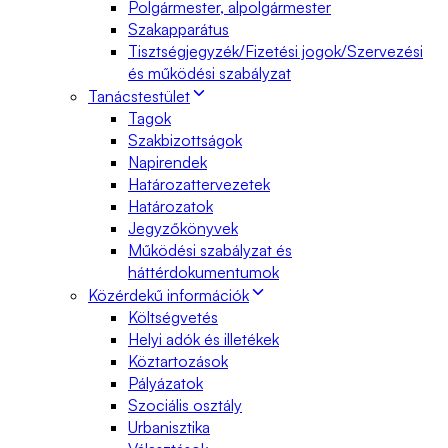
Polgármester, alpolgármester
Szakapparátus
Tisztségjegyzék/Fizetési jogok/Szervezési
és működési szabályzat
Tanácstestület
Tagok
Szakbizottságok
Napirendek
Határozattervezetek
Határozatok
Jegyzőkönyvek
Működési szabályzat és
háttérdokumentumok
Közérdekű információk
Költségvetés
Helyi adók és illetékek
Köztartozások
Pályázatok
Szociális osztály
Urbanisztika