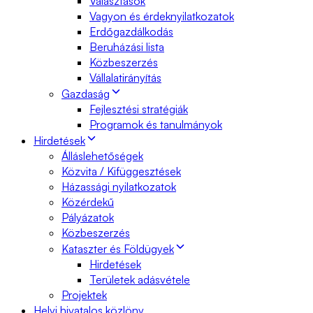
Választások
Vagyon és érdeknyilatkozatok
Erdőgazdálkodás
Beruházási lista
Közbeszerzés
Vállalatirányítás
Gazdaság
Fejlesztési stratégiák
Programok és tanulmányok
Hirdetések
Álláslehetőségek
Közvita / Kifüggesztések
Házassági nyilatkozatok
Közérdekű
Pályázatok
Közbeszerzés
Kataszter és Földügyek
Hirdetések
Területek adásvétele
Projektek
Helyi hivatalos közlöny