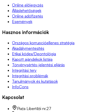
Online előjegyzés
Álláslehetőségek
Online adófizetés
Események
Hasznos információk
Országos korrupcióellenes stratégia
Akadálymentesítés
Etikai kódex/Deontológia
Kapott ajándékok listája
Törvénysértés-jelentési eljárás
Integritási terv
Integritási problémák
Tanulmányok és kutatások
InfoCons
Kapcsolat
Piața Libertății nr.27