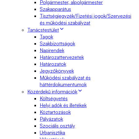
Polgármester, alpolgármester
Szakapparátus
Tisztségjegyzék/Fizetési jogok/Szervezési
és működési szabályzat
Tanácstestület
Tagok
Szakbizottságok
Napirendek
Határozattervezetek
Határozatok
Jegyzőkönyvek
Működési szabályzat és
háttérdokumentumok
Közérdekű információk
Költségvetés
Helyi adók és illetékek
Köztartozások
Pályázatok
Szociális osztály
Urbanisztika