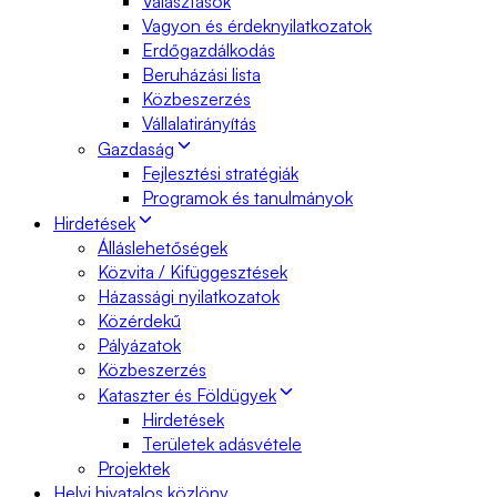
Választások
Vagyon és érdeknyilatkozatok
Erdőgazdálkodás
Beruházási lista
Közbeszerzés
Vállalatirányítás
Gazdaság
Fejlesztési stratégiák
Programok és tanulmányok
Hirdetések
Álláslehetőségek
Közvita / Kifüggesztések
Házassági nyilatkozatok
Közérdekű
Pályázatok
Közbeszerzés
Kataszter és Földügyek
Hirdetések
Területek adásvétele
Projektek
Helyi hivatalos közlöny