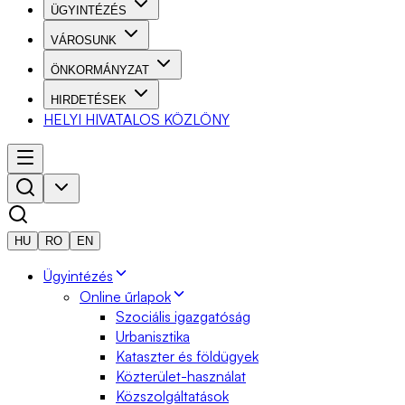
ÜGYINTÉZÉS
VÁROSUNK
ÖNKORMÁNYZAT
HIRDETÉSEK
HELYI HIVATALOS KÖZLÖNY
HU
RO
EN
Ügyintézés
Online űrlapok
Szociális igazgatóság
Urbanisztika
Kataszter és földügyek
Közterület-használat
Közszolgáltatások