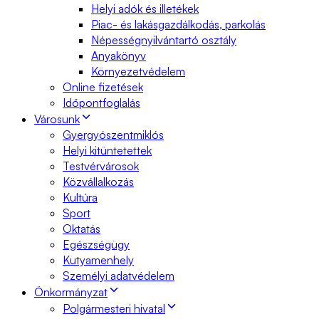
Helyi adók és illetékek
Piac- és lakásgazdálkodás, parkolás
Népességnyilvántartó osztály
Anyakönyv
Környezetvédelem
Online fizetések
Időpontfoglalás
Városunk
Gyergyószentmiklós
Helyi kitüntetettek
Testvérvárosok
Közvállalkozás
Kultúra
Sport
Oktatás
Egészségügy
Kutyamenhely
Személyi adatvédelem
Önkormányzat
Polgármesteri hivatal