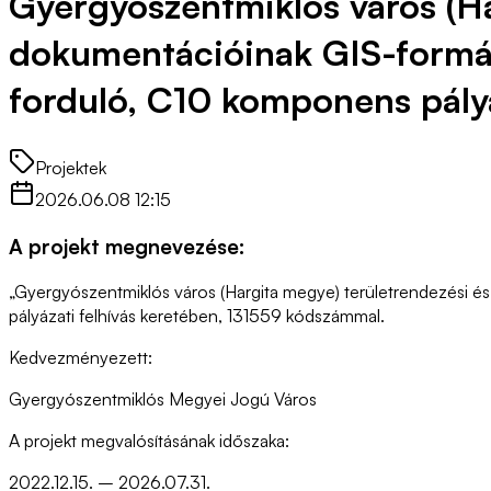
Gyergyószentmiklós város (Ha
dokumentációinak GIS-formátu
forduló, C10 komponens pályá
Projektek
2026.06.08 12:15
A projekt megnevezése:
„Gyergyószentmiklós város (Hargita megye) területrendezési é
pályázati felhívás keretében, 131559 kódszámmal.
Kedvezményezett:
Gyergyószentmiklós Megyei Jogú Város
A projekt megvalósításának időszaka:
2022.12.15. – 2026.07.31.