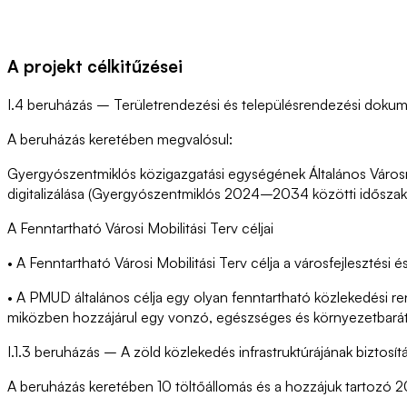
A projekt célkitűzései
I.4 beruházás – Területrendezési és településrendezési dokum
A beruházás keretében megvalósul:
Gyergyószentmiklós közigazgatási egységének Általános Városre
digitalizálása (Gyergyószentmiklós 2024–2034 közötti időszakr
A Fenntartható Városi Mobilitási Terv céljai
• A Fenntartható Városi Mobilitási Terv célja a városfejlesztési 
• A PMUD általános célja egy olyan fenntartható közlekedési rend
miközben hozzájárul egy vonzó, egészséges és környezetbará
I.1.3 beruházás – A zöld közlekedés infrastruktúrájának biztosí
A beruházás keretében 10 töltőállomás és a hozzájuk tartozó 20 