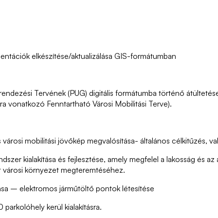
entációk elkészítése/aktualizálása GIS-formátumban
ndezési Tervének (PUG) digitális formátumba történő átültetése;
a vonatkozó Fenntartható Városi Mobilitási Terve).
és városi mobilitási jövőkép megvalósítása- általános célkitűzés, v
szer kialakítása és fejlesztése, amely megfelel a lakosság és az 
t városi környezet megteremtéséhez.
tása – elektromos járműtöltő pontok létesítése
parkolóhely kerül kialakításra.