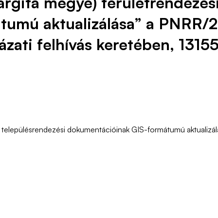
rgita megye) területrendezési
mú aktualizálása” a PNRR/202
zati felhívás keretében, 131
s településrendezési dokumentációinak GIS-formátumú aktualizál