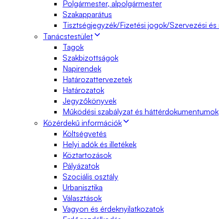
Polgármester, alpolgármester
Szakapparátus
Tisztségjegyzék/Fizetési jogok/Szervezési és
Tanácstestület
Tagok
Szakbizottságok
Napirendek
Határozattervezetek
Határozatok
Jegyzőkönyvek
Működési szabályzat és háttérdokumentumok
Közérdekű információk
Költségvetés
Helyi adók és illetékek
Köztartozások
Pályázatok
Szociális osztály
Urbanisztika
Választások
Vagyon és érdeknyilatkozatok