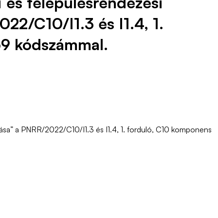
 és településrendezési
2/C10/I1.3 és I1.4, 1.
559 kódszámmal.
ása” a PNRR/2022/C10/I1.3 és I1.4, 1. forduló, C10 komponens