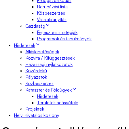
Erdőgazdálkodás
Beruházási lista
Közbeszerzés
Vállalatirányítás
Gazdaság
Fejlesztési stratégiák
Programok és tanulmányok
Hirdetések
Álláslehetőségek
Közvita / Kifüggesztések
Házassági nyilatkozatok
Közérdekű
Pályázatok
Közbeszerzés
Kataszter és Földügyek
Hirdetések
Területek adásvétele
Projektek
Helyi hivatalos közlöny