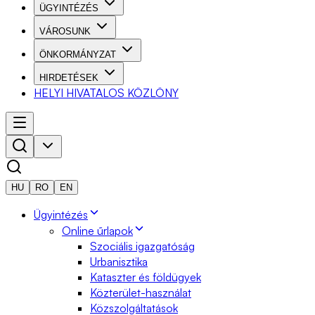
ÜGYINTÉZÉS
VÁROSUNK
ÖNKORMÁNYZAT
HIRDETÉSEK
HELYI HIVATALOS KÖZLÖNY
HU
RO
EN
Ügyintézés
Online űrlapok
Szociális igazgatóság
Urbanisztika
Kataszter és földügyek
Közterület-használat
Közszolgáltatások