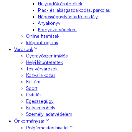
Helyi adók és illetékek
Piac- és lakásgazdálkodás, parkolás
Népességnyilvántartó osztály
Anyakönyv
Környezetvédelem
Online fizetések
Időpontfoglalás
Városunk
Gyergyószentmiklós
Helyi kitüntetettek
Testvérvárosok
Közvállalkozás
Kultúra
Sport
Oktatás
Egészségügy
Kutyamenhely
Személyi adatvédelem
Önkormányzat
Polgármesteri hivatal